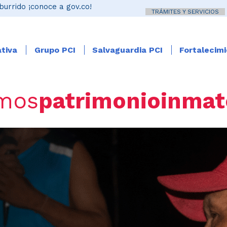
burrido ¡conoce a gov.co!
TRÁMITES Y SERVICIOS
tiva
Grupo PCI
Salvaguardia PCI
Fortalecim
mos
patrimonioinmat