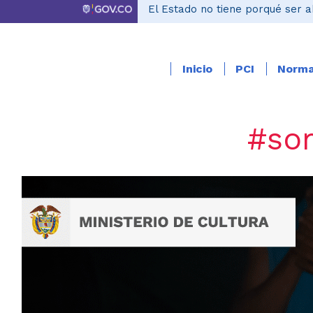
El Estado no tiene porqué ser a
Inicio
PCI
Norma
​#
so