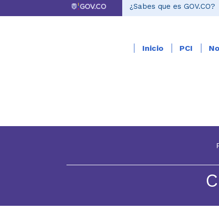
¿Sabes que es GOV.CO?
Inicio
PCI
No
C