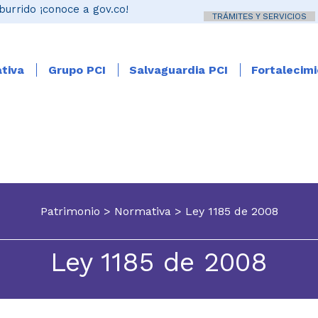
burrido ¡conoce a gov.co!
TRÁMITES Y SERVICIOS
tiva
Grupo PCI
Salvaguardia PCI
Fortalecim
Patrimonio
>
Normativa
>
Ley 1185 de 2008
Ley 1185 de 2008