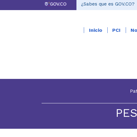
¿Sabes que es GOV.CO?
Inicio
PCI
No
Pa
PES