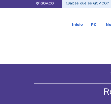
¿Sabes que es GOV.CO?
Inicio
PCI
No
R