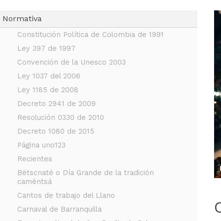
Normativa
Constitución Política de Colombia de 1991
Ley 397 de 1997
Convención de la Unesco 2003
Ley 1037 del 2006
Ley 1185 de 2008
Decreto 2941 de 2009
Resolución 0330 de 2010
Decreto 1080 de 2015
Página uno123
Recientes
Bëtscnaté o Día Grande de la tradición 
camëntsá
Cantos de trabajo del Llano
Carnaval de Barranquilla