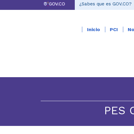
¿Sabes que es GOV.CO?
Inicio
PCI
No
PES C