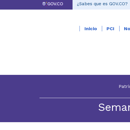
¿Sabes que es GOV.CO?
Inicio
PCI
No
Patr
Seman